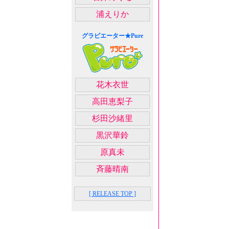
浦えりか
グラビエーター★Pure
花木衣世
高田恵梨子
杉田沙緒里
黒沢華鈴
原真未
斉藤晴南
[ RELEASE TOP ]