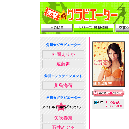
角川★グラビエーター
外岡えりか
遠藤舞
角川エンタテインメント
川島海荷
角川★グラビエーター
矢吹春奈
石井めぐる